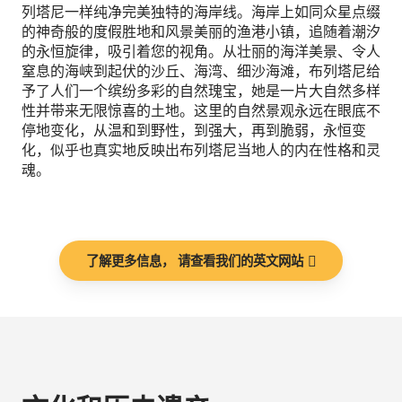
列塔尼一样纯净完美独特的海岸线。海岸上如同众星点缀
的神奇般的度假胜地和风景美丽的渔港小镇，追随着潮汐
的永恒旋律，吸引着您的视角。从壮丽的海洋美景、令人
窒息的海峡到起伏的沙丘、海湾、细沙海滩，布列塔尼给
予了人们一个缤纷多彩的自然瑰宝，她是一片大自然多样
性并带来无限惊喜的土地。这里的自然景观永远在眼底不
停地变化，从温和到野性，到强大，再到脆弱，永恒变
化，似乎也真实地反映出布列塔尼当地人的内在性格和灵
魂。
了解更多信息， 请查看我们的英文网站