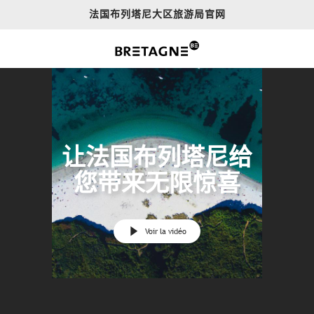
Aller
法国布列塔尼大区旅游局官网
au
contenu
principal
让法国布列塔尼给
您带来无限惊喜
Voir la vidéo