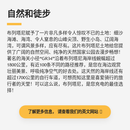
自然和徒步
布列塔尼赋予了一片非凡多样令人惊叹不已的土地：细沙
海滩、海湾、令人窒息的山峰尖顶、野生小岛、辽阔海
湾，可谓风景多样，应有尽有。这片布列塔尼土地给您提
供了广阔的自然空间、纯净的天然国家公园去漫步畅想！
著名的海关小径“GR34”沿着布列塔尼海岸线蜿蜒超过
1800公里，有近100条不同的路径推荐，是您在海边观赏
壮丽美景、呼吸纯净空气的好去处。这天然的海岸线还有
超过1700公里的自行车道，可想而知这里是喜爱骑行的旅
行者的天堂！可以这么说，布列塔尼，是您充电的最佳选
择！
了解更多信息， 请查看我们的英文网站