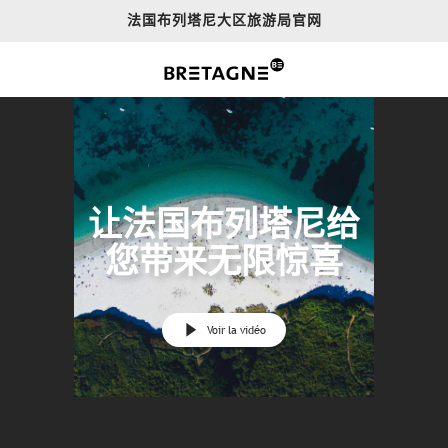
Aller
法国布列塔尼大区旅游局官网
au
contenu
principal
让法国布列塔尼给
您带来无限惊喜
Voir la vidéo