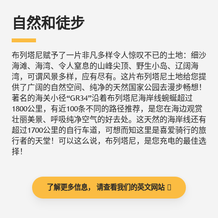
自然和徒步
布列塔尼赋予了一片非凡多样令人惊叹不已的土地：细沙
海滩、海湾、令人窒息的山峰尖顶、野生小岛、辽阔海
湾，可谓风景多样，应有尽有。这片布列塔尼土地给您提
供了广阔的自然空间、纯净的天然国家公园去漫步畅想！
著名的海关小径“GR34”沿着布列塔尼海岸线蜿蜒超过
1800公里，有近100条不同的路径推荐，是您在海边观赏
壮丽美景、呼吸纯净空气的好去处。这天然的海岸线还有
超过1700公里的自行车道，可想而知这里是喜爱骑行的旅
行者的天堂！可以这么说，布列塔尼，是您充电的最佳选
择！
了解更多信息， 请查看我们的英文网站