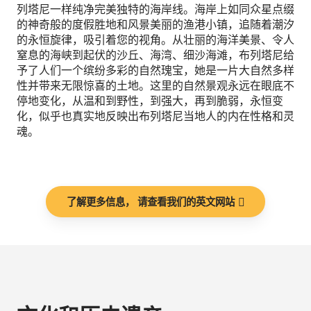
列塔尼一样纯净完美独特的海岸线。海岸上如同众星点缀
的神奇般的度假胜地和风景美丽的渔港小镇，追随着潮汐
的永恒旋律，吸引着您的视角。从壮丽的海洋美景、令人
窒息的海峡到起伏的沙丘、海湾、细沙海滩，布列塔尼给
予了人们一个缤纷多彩的自然瑰宝，她是一片大自然多样
性并带来无限惊喜的土地。这里的自然景观永远在眼底不
停地变化，从温和到野性，到强大，再到脆弱，永恒变
化，似乎也真实地反映出布列塔尼当地人的内在性格和灵
魂。
了解更多信息， 请查看我们的英文网站