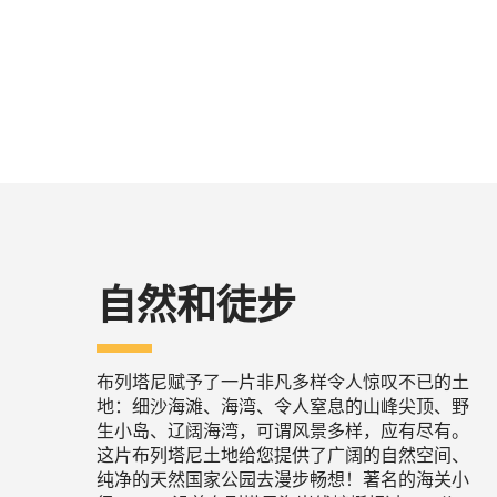
自然和徒步
布列塔尼赋予了一片非凡多样令人惊叹不已的土
地：细沙海滩、海湾、令人窒息的山峰尖顶、野
生小岛、辽阔海湾，可谓风景多样，应有尽有。
这片布列塔尼土地给您提供了广阔的自然空间、
纯净的天然国家公园去漫步畅想！著名的海关小