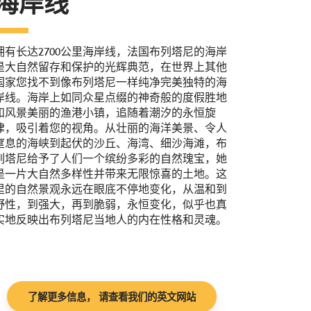
海岸线
拥有长达2700公里海岸线，法国布列塔尼的海岸
是大自然留存和保护的光辉典范，在世界上其他
国家您找不到像布列塔尼一样纯净完美独特的海
岸线。海岸上如同众星点缀的神奇般的度假胜地
和风景美丽的渔港小镇，追随着潮汐的永恒旋
律，吸引着您的视角。从壮丽的海洋美景、令人
窒息的海峡到起伏的沙丘、海湾、细沙海滩，布
列塔尼给予了人们一个缤纷多彩的自然瑰宝，她
是一片大自然多样性并带来无限惊喜的土地。这
里的自然景观永远在眼底不停地变化，从温和到
野性，到强大，再到脆弱，永恒变化，似乎也真
实地反映出布列塔尼当地人的内在性格和灵魂。
了解更多信息， 请查看我们的英文网站