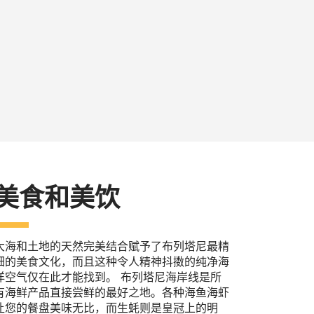
美食和美饮
大海和土地的天然完美结合赋予了布列塔尼最精
细的美食文化，而且这种令人精神抖擞的纯净海
洋空气仅在此才能找到。 布列塔尼海岸线是所
有海鲜产品直接尝鲜的最好之地。各种海鱼海虾
让您的餐盘美味无比，而生蚝则是皇冠上的明