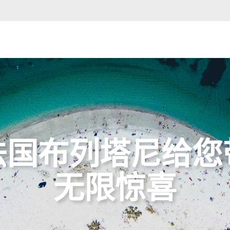
法国布列塔尼给您
无限惊喜