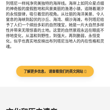
列塔尼一样纯净完美独特的海岸线。海岸上如同众星点缀
的神奇般的度假胜地和风景美丽的渔港小镇，追随着潮汐
的永恒旋律，吸引着您的视角。从壮丽的海洋美景、令人
窒息的海峡到起伏的沙丘、海湾、细沙海滩，布列塔尼给
予了人们一个缤纷多彩的自然瑰宝，她是一片大自然多样
性并带来无限惊喜的土地。这里的自然景观永远在眼底不
停地变化，从温和到野性，到强大，再到脆弱，永恒变
化，似乎也真实地反映出布列塔尼当地人的内在性格和灵
魂。
了解更多信息， 请查看我们的英文网站