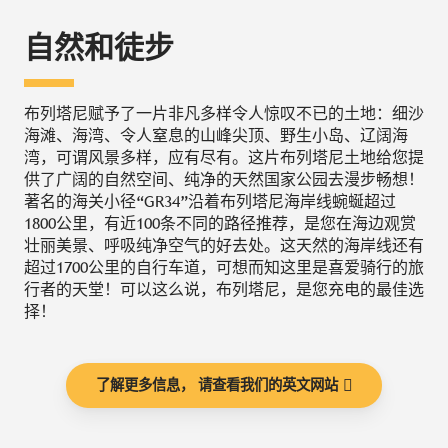
自然和徒步
布列塔尼赋予了一片非凡多样令人惊叹不已的土地：细沙
海滩、海湾、令人窒息的山峰尖顶、野生小岛、辽阔海
湾，可谓风景多样，应有尽有。这片布列塔尼土地给您提
供了广阔的自然空间、纯净的天然国家公园去漫步畅想！
著名的海关小径“GR34”沿着布列塔尼海岸线蜿蜒超过
1800公里，有近100条不同的路径推荐，是您在海边观赏
壮丽美景、呼吸纯净空气的好去处。这天然的海岸线还有
超过1700公里的自行车道，可想而知这里是喜爱骑行的旅
行者的天堂！可以这么说，布列塔尼，是您充电的最佳选
择！
了解更多信息， 请查看我们的英文网站