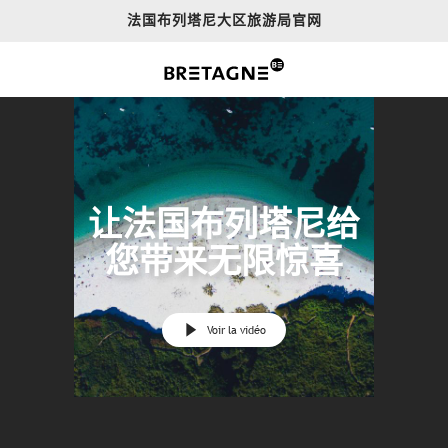
Aller
法国布列塔尼大区旅游局官网
au
contenu
principal
让法国布列塔尼给
您带来无限惊喜
Voir la vidéo