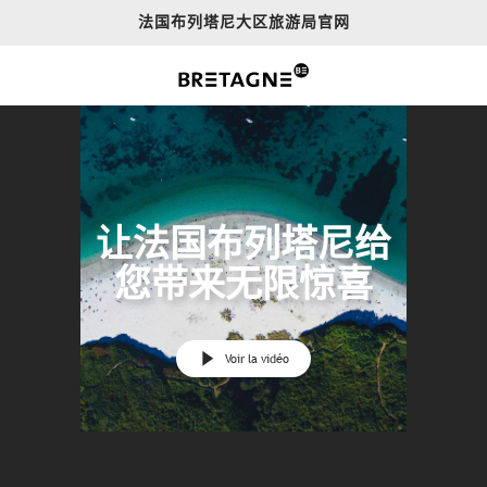
Aller
法国布列塔尼大区旅游局官网
au
contenu
principal
让法国布列塔尼给
您带来无限惊喜
Voir la vidéo