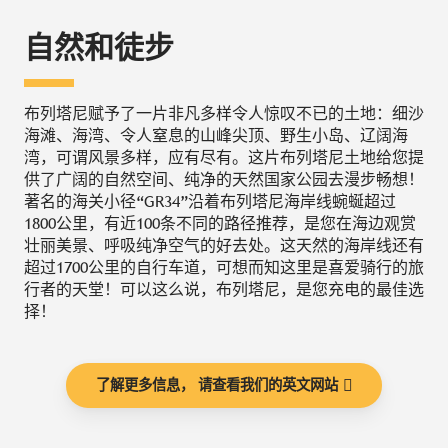
自然和徒步
布列塔尼赋予了一片非凡多样令人惊叹不已的土地：细沙
海滩、海湾、令人窒息的山峰尖顶、野生小岛、辽阔海
湾，可谓风景多样，应有尽有。这片布列塔尼土地给您提
供了广阔的自然空间、纯净的天然国家公园去漫步畅想！
著名的海关小径“GR34”沿着布列塔尼海岸线蜿蜒超过
1800公里，有近100条不同的路径推荐，是您在海边观赏
壮丽美景、呼吸纯净空气的好去处。这天然的海岸线还有
超过1700公里的自行车道，可想而知这里是喜爱骑行的旅
行者的天堂！可以这么说，布列塔尼，是您充电的最佳选
择！
了解更多信息， 请查看我们的英文网站