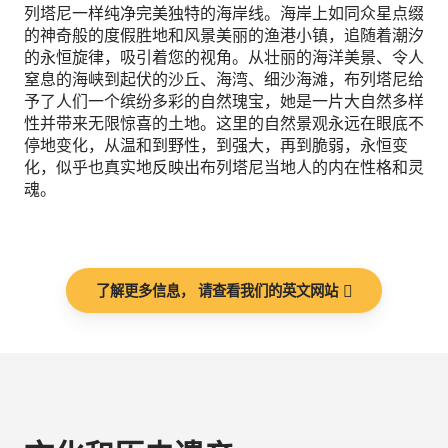
列塔尼一样纯净完美独特的海岸线。海岸上如同众星点缀
的神奇般的度假胜地和风景美丽的渔港小镇，追随着潮汐
的永恒旋律，吸引着您的视角。从壮丽的海洋美景、令人
窒息的海峡到起伏的沙丘、海湾、细沙海滩，布列塔尼给
予了人们一个缤纷多彩的自然瑰宝，她是一片大自然多样
性并带来无限惊喜的土地。这里的自然景观永远在眼底不
停地变化，从温和到野性，到强大，再到脆弱，永恒变
化，似乎也真实地反映出布列塔尼当地人的内在性格和灵
魂。
了解更多信息， 请查看我们的英文网站