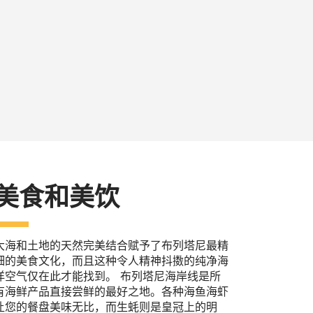
美食和美饮
大海和土地的天然完美结合赋予了布列塔尼最精
细的美食文化，而且这种令人精神抖擞的纯净海
洋空气仅在此才能找到。 布列塔尼海岸线是所
有海鲜产品直接尝鲜的最好之地。各种海鱼海虾
让您的餐盘美味无比，而生蚝则是皇冠上的明