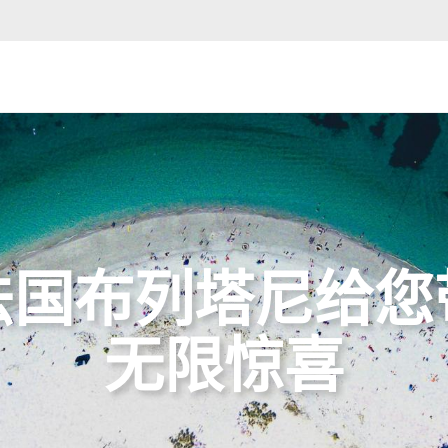
法国布列塔尼给您
无限惊喜