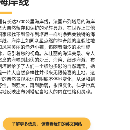
海岸线
拥有长达2700公里海岸线，法国布列塔尼的海岸
是大自然留存和保护的光辉典范，在世界上其他
国家您找不到像布列塔尼一样纯净完美独特的海
岸线。海岸上如同众星点缀的神奇般的度假胜地
和风景美丽的渔港小镇，追随着潮汐的永恒旋
律，吸引着您的视角。从壮丽的海洋美景、令人
窒息的海峡到起伏的沙丘、海湾、细沙海滩，布
列塔尼给予了人们一个缤纷多彩的自然瑰宝，她
是一片大自然多样性并带来无限惊喜的土地。这
里的自然景观永远在眼底不停地变化，从温和到
野性，到强大，再到脆弱，永恒变化，似乎也真
实地反映出布列塔尼当地人的内在性格和灵魂。
了解更多信息， 请查看我们的英文网站