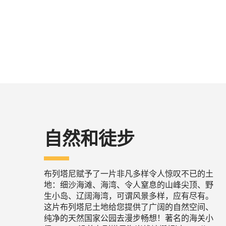
自然和徒步
布列塔尼赋予了一片非凡多样令人惊叹不已的土
地：细沙海滩、海湾、令人窒息的山峰尖顶、野
生小岛、辽阔海湾，可谓风景多样，应有尽有。
这片布列塔尼土地给您提供了广阔的自然空间、
纯净的天然国家公园去漫步畅想！著名的海关小