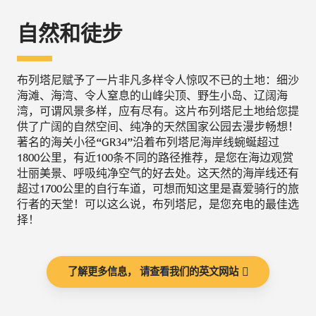
自然和徒步
布列塔尼赋予了一片非凡多样令人惊叹不已的土地：细沙
海滩、海湾、令人窒息的山峰尖顶、野生小岛、辽阔海
湾，可谓风景多样，应有尽有。这片布列塔尼土地给您提
供了广阔的自然空间、纯净的天然国家公园去漫步畅想！
著名的海关小径“GR34”沿着布列塔尼海岸线蜿蜒超过
1800公里，有近100条不同的路径推荐，是您在海边观赏
壮丽美景、呼吸纯净空气的好去处。这天然的海岸线还有
超过1700公里的自行车道，可想而知这里是喜爱骑行的旅
行者的天堂！可以这么说，布列塔尼，是您充电的最佳选
择！
了解更多信息， 请查看我们的英文网站