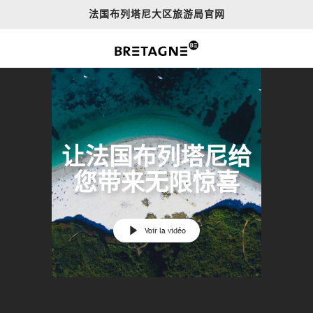
Aller
法国布列塔尼大区旅游局官网
au
contenu
principal
让法国布列塔尼给
您带来无限惊喜
Voir la vidéo