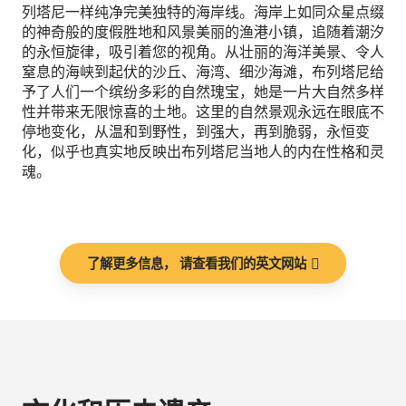
列塔尼一样纯净完美独特的海岸线。海岸上如同众星点缀
的神奇般的度假胜地和风景美丽的渔港小镇，追随着潮汐
的永恒旋律，吸引着您的视角。从壮丽的海洋美景、令人
窒息的海峡到起伏的沙丘、海湾、细沙海滩，布列塔尼给
予了人们一个缤纷多彩的自然瑰宝，她是一片大自然多样
性并带来无限惊喜的土地。这里的自然景观永远在眼底不
停地变化，从温和到野性，到强大，再到脆弱，永恒变
化，似乎也真实地反映出布列塔尼当地人的内在性格和灵
魂。
了解更多信息， 请查看我们的英文网站