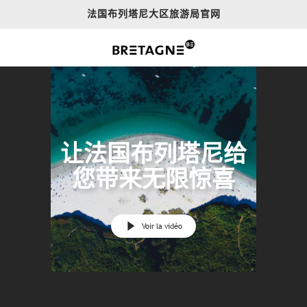
Aller
法国布列塔尼大区旅游局官网
au
contenu
principal
让法国布列塔尼给
您带来无限惊喜
Voir la vidéo