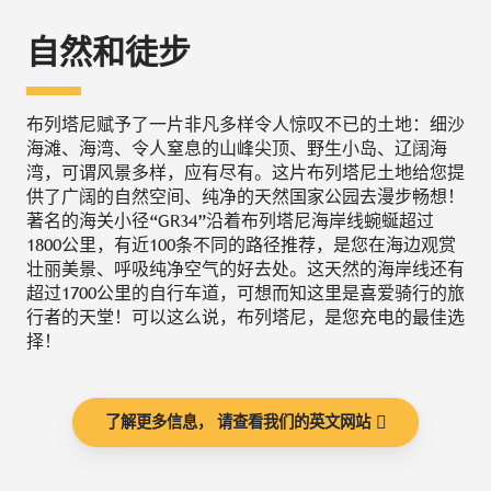
自然和徒步
布列塔尼赋予了一片非凡多样令人惊叹不已的土地：细沙
海滩、海湾、令人窒息的山峰尖顶、野生小岛、辽阔海
湾，可谓风景多样，应有尽有。这片布列塔尼土地给您提
供了广阔的自然空间、纯净的天然国家公园去漫步畅想！
著名的海关小径“GR34”沿着布列塔尼海岸线蜿蜒超过
1800公里，有近100条不同的路径推荐，是您在海边观赏
壮丽美景、呼吸纯净空气的好去处。这天然的海岸线还有
超过1700公里的自行车道，可想而知这里是喜爱骑行的旅
行者的天堂！可以这么说，布列塔尼，是您充电的最佳选
择！
了解更多信息， 请查看我们的英文网站