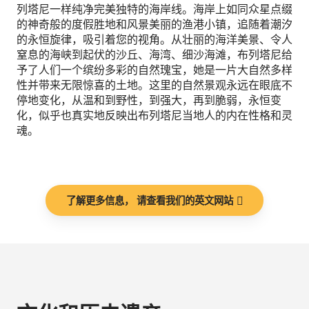
列塔尼一样纯净完美独特的海岸线。海岸上如同众星点缀
的神奇般的度假胜地和风景美丽的渔港小镇，追随着潮汐
的永恒旋律，吸引着您的视角。从壮丽的海洋美景、令人
窒息的海峡到起伏的沙丘、海湾、细沙海滩，布列塔尼给
予了人们一个缤纷多彩的自然瑰宝，她是一片大自然多样
性并带来无限惊喜的土地。这里的自然景观永远在眼底不
停地变化，从温和到野性，到强大，再到脆弱，永恒变
化，似乎也真实地反映出布列塔尼当地人的内在性格和灵
魂。
了解更多信息， 请查看我们的英文网站