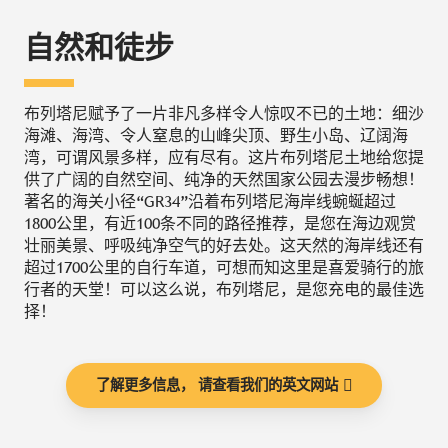
自然和徒步
布列塔尼赋予了一片非凡多样令人惊叹不已的土地：细沙
海滩、海湾、令人窒息的山峰尖顶、野生小岛、辽阔海
湾，可谓风景多样，应有尽有。这片布列塔尼土地给您提
供了广阔的自然空间、纯净的天然国家公园去漫步畅想！
著名的海关小径“GR34”沿着布列塔尼海岸线蜿蜒超过
1800公里，有近100条不同的路径推荐，是您在海边观赏
壮丽美景、呼吸纯净空气的好去处。这天然的海岸线还有
超过1700公里的自行车道，可想而知这里是喜爱骑行的旅
行者的天堂！可以这么说，布列塔尼，是您充电的最佳选
择！
了解更多信息， 请查看我们的英文网站