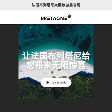
Aller
法国布列塔尼大区旅游局官网
au
contenu
principal
让法国布列塔尼给
您带来无限惊喜
Voir la vidéo