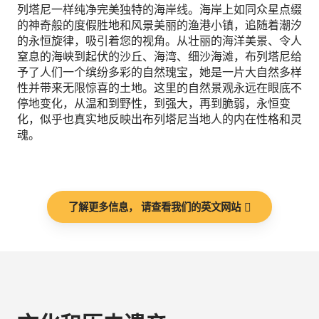
列塔尼一样纯净完美独特的海岸线。海岸上如同众星点缀
的神奇般的度假胜地和风景美丽的渔港小镇，追随着潮汐
的永恒旋律，吸引着您的视角。从壮丽的海洋美景、令人
窒息的海峡到起伏的沙丘、海湾、细沙海滩，布列塔尼给
予了人们一个缤纷多彩的自然瑰宝，她是一片大自然多样
性并带来无限惊喜的土地。这里的自然景观永远在眼底不
停地变化，从温和到野性，到强大，再到脆弱，永恒变
化，似乎也真实地反映出布列塔尼当地人的内在性格和灵
魂。
了解更多信息， 请查看我们的英文网站