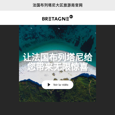
Aller
法国布列塔尼大区旅游局官网
au
contenu
principal
让法国布列塔尼给
您带来无限惊喜
Voir la vidéo