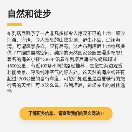
自然和徒步
布列塔尼赋予了一片非凡多样令人惊叹不已的土地：细沙
海滩、海湾、令人窒息的山峰尖顶、野生小岛、辽阔海
湾，可谓风景多样，应有尽有。这片布列塔尼土地给您提
供了广阔的自然空间、纯净的天然国家公园去漫步畅想！
著名的海关小径“GR34”沿着布列塔尼海岸线蜿蜒超过
1800公里，有近100条不同的路径推荐，是您在海边观赏
壮丽美景、呼吸纯净空气的好去处。这天然的海岸线还有
超过1700公里的自行车道，可想而知这里是喜爱骑行的旅
行者的天堂！可以这么说，布列塔尼，是您充电的最佳选
择！
了解更多信息， 请查看我们的英文网站