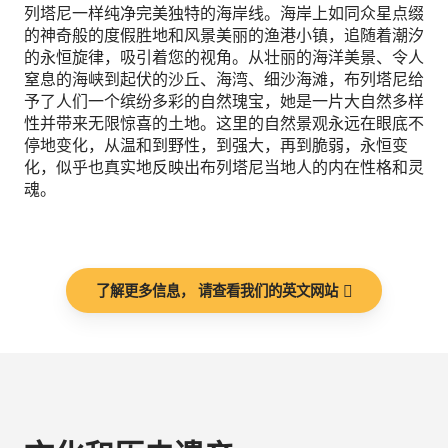
列塔尼一样纯净完美独特的海岸线。海岸上如同众星点缀
的神奇般的度假胜地和风景美丽的渔港小镇，追随着潮汐
的永恒旋律，吸引着您的视角。从壮丽的海洋美景、令人
窒息的海峡到起伏的沙丘、海湾、细沙海滩，布列塔尼给
予了人们一个缤纷多彩的自然瑰宝，她是一片大自然多样
性并带来无限惊喜的土地。这里的自然景观永远在眼底不
停地变化，从温和到野性，到强大，再到脆弱，永恒变
化，似乎也真实地反映出布列塔尼当地人的内在性格和灵
魂。
了解更多信息， 请查看我们的英文网站