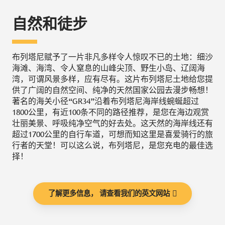
自然和徒步
布列塔尼赋予了一片非凡多样令人惊叹不已的土地：细沙
海滩、海湾、令人窒息的山峰尖顶、野生小岛、辽阔海
湾，可谓风景多样，应有尽有。这片布列塔尼土地给您提
供了广阔的自然空间、纯净的天然国家公园去漫步畅想！
著名的海关小径“GR34”沿着布列塔尼海岸线蜿蜒超过
1800公里，有近100条不同的路径推荐，是您在海边观赏
壮丽美景、呼吸纯净空气的好去处。这天然的海岸线还有
超过1700公里的自行车道，可想而知这里是喜爱骑行的旅
行者的天堂！可以这么说，布列塔尼，是您充电的最佳选
择！
了解更多信息， 请查看我们的英文网站