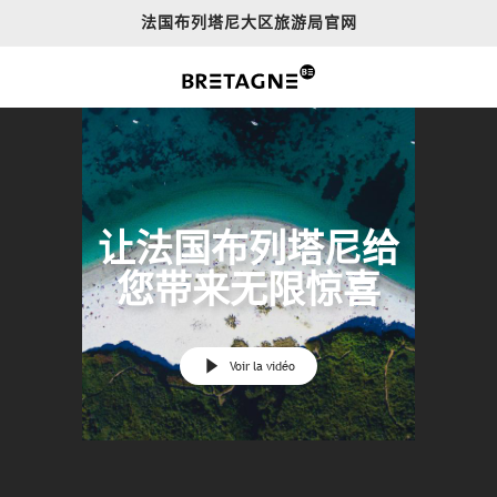
Aller
法国布列塔尼大区旅游局官网
au
contenu
principal
让法国布列塔尼给
您带来无限惊喜
Voir la vidéo