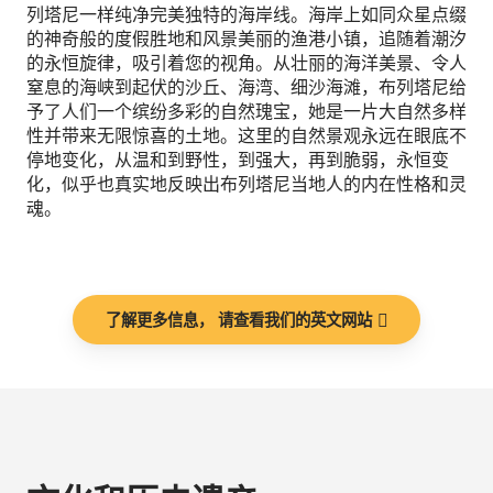
列塔尼一样纯净完美独特的海岸线。海岸上如同众星点缀
的神奇般的度假胜地和风景美丽的渔港小镇，追随着潮汐
的永恒旋律，吸引着您的视角。从壮丽的海洋美景、令人
窒息的海峡到起伏的沙丘、海湾、细沙海滩，布列塔尼给
予了人们一个缤纷多彩的自然瑰宝，她是一片大自然多样
性并带来无限惊喜的土地。这里的自然景观永远在眼底不
停地变化，从温和到野性，到强大，再到脆弱，永恒变
化，似乎也真实地反映出布列塔尼当地人的内在性格和灵
魂。
了解更多信息， 请查看我们的英文网站