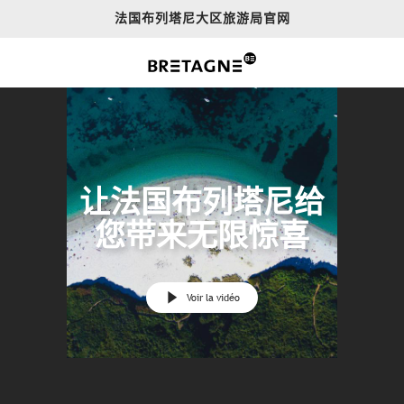
Aller
法国布列塔尼大区旅游局官网
au
contenu
principal
让法国布列塔尼给
您带来无限惊喜
Voir la vidéo