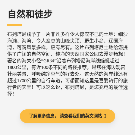
自然和徒步
布列塔尼赋予了一片非凡多样令人惊叹不已的土地：细沙
海滩、海湾、令人窒息的山峰尖顶、野生小岛、辽阔海
湾，可谓风景多样，应有尽有。这片布列塔尼土地给您提
供了广阔的自然空间、纯净的天然国家公园去漫步畅想！
著名的海关小径“GR34”沿着布列塔尼海岸线蜿蜒超过
1800公里，有近100条不同的路径推荐，是您在海边观赏
壮丽美景、呼吸纯净空气的好去处。这天然的海岸线还有
超过1700公里的自行车道，可想而知这里是喜爱骑行的旅
行者的天堂！可以这么说，布列塔尼，是您充电的最佳选
择！
了解更多信息， 请查看我们的英文网站