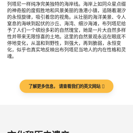
列塔尼一样纯净完美独特的海岸线。海岸上如同众星点缀
的神奇般的度假胜地和风景美丽的渔港小镇，追随着潮汐
的永恒旋律，吸引着您的视角。从壮丽的海洋美景、令人
窒息的海峡到起伏的沙丘、海湾、细沙海滩，布列塔尼给
予了人们一个缤纷多彩的自然瑰宝，她是一片大自然多样
性并带来无限惊喜的土地。这里的自然景观永远在眼底不
停地变化，从温和到野性，到强大，再到脆弱，永恒变
化，似乎也真实地反映出布列塔尼当地人的内在性格和灵
魂。
了解更多信息， 请查看我们的英文网站