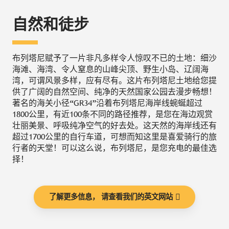
自然和徒步
布列塔尼赋予了一片非凡多样令人惊叹不已的土地：细沙
海滩、海湾、令人窒息的山峰尖顶、野生小岛、辽阔海
湾，可谓风景多样，应有尽有。这片布列塔尼土地给您提
供了广阔的自然空间、纯净的天然国家公园去漫步畅想！
著名的海关小径“GR34”沿着布列塔尼海岸线蜿蜒超过
1800公里，有近100条不同的路径推荐，是您在海边观赏
壮丽美景、呼吸纯净空气的好去处。这天然的海岸线还有
超过1700公里的自行车道，可想而知这里是喜爱骑行的旅
行者的天堂！可以这么说，布列塔尼，是您充电的最佳选
择！
了解更多信息， 请查看我们的英文网站