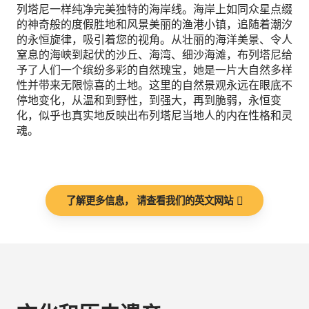
列塔尼一样纯净完美独特的海岸线。海岸上如同众星点缀
的神奇般的度假胜地和风景美丽的渔港小镇，追随着潮汐
的永恒旋律，吸引着您的视角。从壮丽的海洋美景、令人
窒息的海峡到起伏的沙丘、海湾、细沙海滩，布列塔尼给
予了人们一个缤纷多彩的自然瑰宝，她是一片大自然多样
性并带来无限惊喜的土地。这里的自然景观永远在眼底不
停地变化，从温和到野性，到强大，再到脆弱，永恒变
化，似乎也真实地反映出布列塔尼当地人的内在性格和灵
魂。
了解更多信息， 请查看我们的英文网站