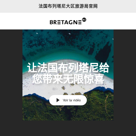
Aller
法国布列塔尼大区旅游局官网
au
contenu
principal
让法国布列塔尼给
您带来无限惊喜
Voir la vidéo