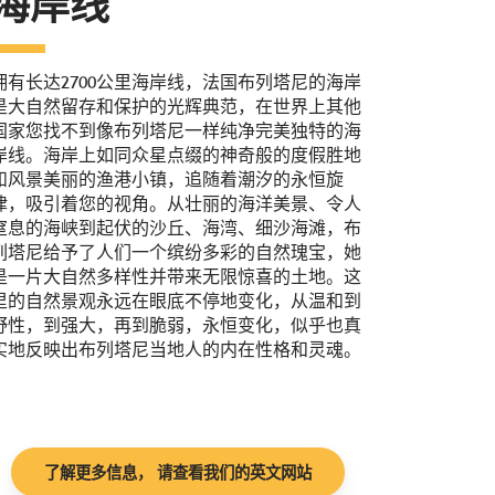
海岸线
拥有长达2700公里海岸线，法国布列塔尼的海岸
是大自然留存和保护的光辉典范，在世界上其他
国家您找不到像布列塔尼一样纯净完美独特的海
岸线。海岸上如同众星点缀的神奇般的度假胜地
和风景美丽的渔港小镇，追随着潮汐的永恒旋
律，吸引着您的视角。从壮丽的海洋美景、令人
窒息的海峡到起伏的沙丘、海湾、细沙海滩，布
列塔尼给予了人们一个缤纷多彩的自然瑰宝，她
是一片大自然多样性并带来无限惊喜的土地。这
里的自然景观永远在眼底不停地变化，从温和到
野性，到强大，再到脆弱，永恒变化，似乎也真
实地反映出布列塔尼当地人的内在性格和灵魂。
了解更多信息， 请查看我们的英文网站