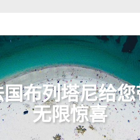
法国布列塔尼给您
无限惊喜