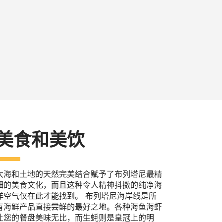
美食和美饮
大海和土地的天然完美结合赋予了布列塔尼最精
细的美食文化，而且这种令人精神抖擞的纯净海
洋空气仅在此才能找到。 布列塔尼海岸线是所
有海鲜产品直接尝鲜的最好之地。各种海鱼海虾
让您的餐盘美味无比，而生蚝则是皇冠上的明