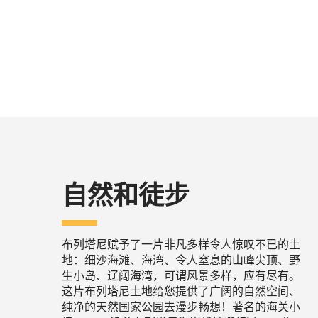
自然和徒步
布列塔尼赋予了一片非凡多样令人惊叹不已的土
地：细沙海滩、海湾、令人窒息的山峰尖顶、野
生小岛、辽阔海湾，可谓风景多样，应有尽有。
这片布列塔尼土地给您提供了广阔的自然空间、
纯净的天然国家公园去漫步畅想！著名的海关小