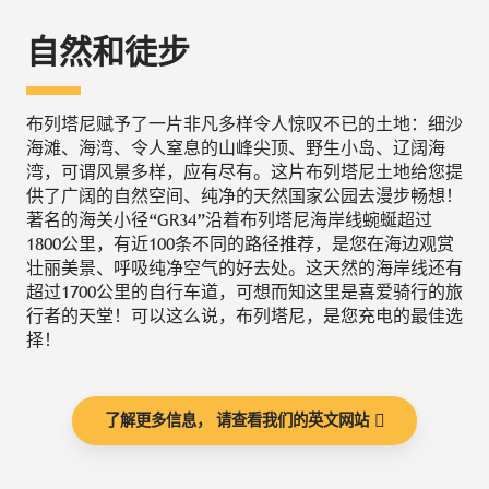
自然和徒步
布列塔尼赋予了一片非凡多样令人惊叹不已的土地：细沙
海滩、海湾、令人窒息的山峰尖顶、野生小岛、辽阔海
湾，可谓风景多样，应有尽有。这片布列塔尼土地给您提
供了广阔的自然空间、纯净的天然国家公园去漫步畅想！
著名的海关小径“GR34”沿着布列塔尼海岸线蜿蜒超过
1800公里，有近100条不同的路径推荐，是您在海边观赏
壮丽美景、呼吸纯净空气的好去处。这天然的海岸线还有
超过1700公里的自行车道，可想而知这里是喜爱骑行的旅
行者的天堂！可以这么说，布列塔尼，是您充电的最佳选
择！
了解更多信息， 请查看我们的英文网站