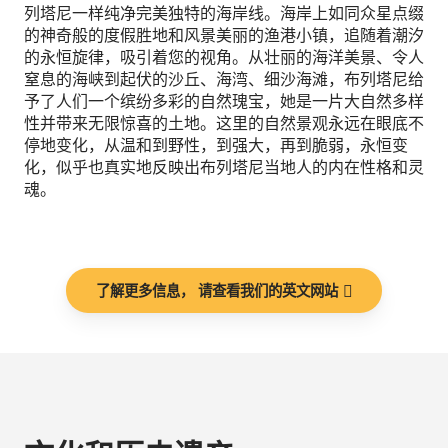
列塔尼一样纯净完美独特的海岸线。海岸上如同众星点缀
的神奇般的度假胜地和风景美丽的渔港小镇，追随着潮汐
的永恒旋律，吸引着您的视角。从壮丽的海洋美景、令人
窒息的海峡到起伏的沙丘、海湾、细沙海滩，布列塔尼给
予了人们一个缤纷多彩的自然瑰宝，她是一片大自然多样
性并带来无限惊喜的土地。这里的自然景观永远在眼底不
停地变化，从温和到野性，到强大，再到脆弱，永恒变
化，似乎也真实地反映出布列塔尼当地人的内在性格和灵
魂。
了解更多信息， 请查看我们的英文网站