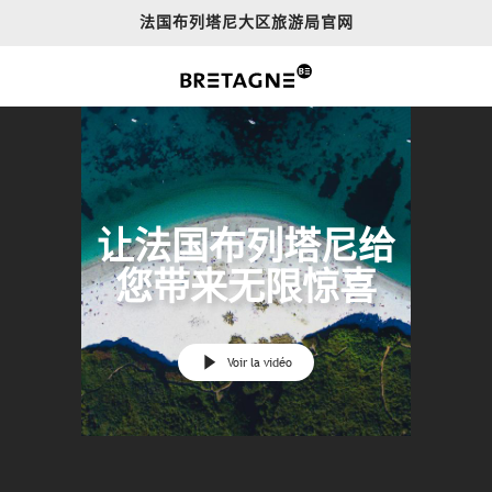
Aller
法国布列塔尼大区旅游局官网
au
contenu
principal
让法国布列塔尼给
您带来无限惊喜
Voir la vidéo