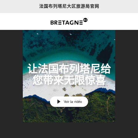
Aller
法国布列塔尼大区旅游局官网
au
contenu
principal
让法国布列塔尼给
您带来无限惊喜
Voir la vidéo