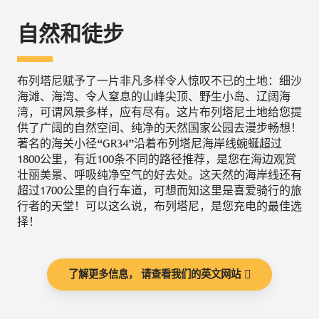
自然和徒步
布列塔尼赋予了一片非凡多样令人惊叹不已的土地：细沙
海滩、海湾、令人窒息的山峰尖顶、野生小岛、辽阔海
湾，可谓风景多样，应有尽有。这片布列塔尼土地给您提
供了广阔的自然空间、纯净的天然国家公园去漫步畅想！
著名的海关小径“GR34”沿着布列塔尼海岸线蜿蜒超过
1800公里，有近100条不同的路径推荐，是您在海边观赏
壮丽美景、呼吸纯净空气的好去处。这天然的海岸线还有
超过1700公里的自行车道，可想而知这里是喜爱骑行的旅
行者的天堂！可以这么说，布列塔尼，是您充电的最佳选
择！
了解更多信息， 请查看我们的英文网站