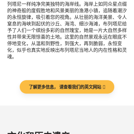
列塔尼一样纯净完美独特的海岸线。海岸上如同众星点缀
的神奇般的度假胜地和风景美丽的渔港小镇，追随着潮汐
的永恒旋律，吸引着您的视角。从壮丽的海洋美景、令人
窒息的海峡到起伏的沙丘、海湾、细沙海滩，布列塔尼给
予了人们一个缤纷多彩的自然瑰宝，她是一片大自然多样
性并带来无限惊喜的土地。这里的自然景观永远在眼底不
停地变化，从温和到野性，到强大，再到脆弱，永恒变
化，似乎也真实地反映出布列塔尼当地人的内在性格和灵
魂。
了解更多信息， 请查看我们的英文网站