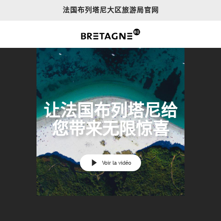
Aller
法国布列塔尼大区旅游局官网
au
contenu
principal
让法国布列塔尼给
您带来无限惊喜
Voir la vidéo