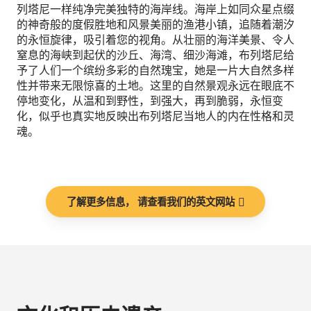
列塔尼一样纯净完美独特的海岸线。海岸上如同众星点缀
的神奇般的度假胜地和风景美丽的渔港小镇，追随着潮汐
的永恒旋律，吸引着您的视角。从壮丽的海洋美景、令人
窒息的海峡到起伏的沙丘、海湾、细沙海滩，布列塔尼给
予了人们一个缤纷多彩的自然瑰宝，她是一片大自然多样
性并带来无限惊喜的土地。这里的自然景观永远在眼底不
停地变化，从温和到野性，到强大，再到脆弱，永恒变
化，似乎也真实地反映出布列塔尼当地人的内在性格和灵
魂。
了解更多信息， 请查看我们的英文网站