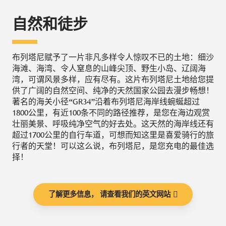
自然和徒步
布列塔尼赋予了一片非凡多样令人惊叹不已的土地：细沙
海滩、海湾、令人窒息的山峰尖顶、野生小岛、辽阔海
湾，可谓风景多样，应有尽有。这片布列塔尼土地给您提
供了广阔的自然空间、纯净的天然国家公园去漫步畅想！
著名的海关小径“GR34”沿着布列塔尼海岸线蜿蜒超过
1800公里，有近100条不同的路径推荐，是您在海边观赏
壮丽美景、呼吸纯净空气的好去处。这天然的海岸线还有
超过1700公里的自行车道，可想而知这里是喜爱骑行的旅
行者的天堂！可以这么说，布列塔尼，是您充电的最佳选
择！
了解更多信息， 请查看我们的英文网站