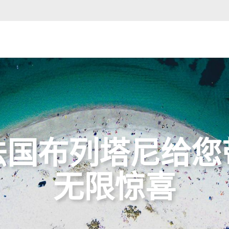
法国布列塔尼给您
无限惊喜