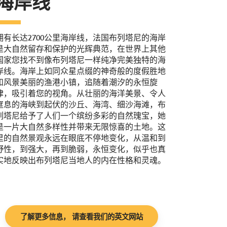
海岸线
拥有长达2700公里海岸线，法国布列塔尼的海岸
是大自然留存和保护的光辉典范，在世界上其他
国家您找不到像布列塔尼一样纯净完美独特的海
岸线。海岸上如同众星点缀的神奇般的度假胜地
和风景美丽的渔港小镇，追随着潮汐的永恒旋
律，吸引着您的视角。从壮丽的海洋美景、令人
窒息的海峡到起伏的沙丘、海湾、细沙海滩，布
列塔尼给予了人们一个缤纷多彩的自然瑰宝，她
是一片大自然多样性并带来无限惊喜的土地。这
里的自然景观永远在眼底不停地变化，从温和到
野性，到强大，再到脆弱，永恒变化，似乎也真
实地反映出布列塔尼当地人的内在性格和灵魂。
了解更多信息， 请查看我们的英文网站