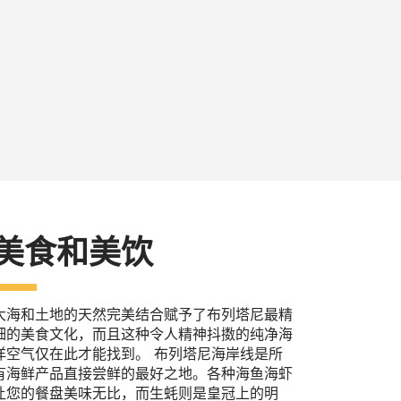
美食和美饮
大海和土地的天然完美结合赋予了布列塔尼最精
细的美食文化，而且这种令人精神抖擞的纯净海
洋空气仅在此才能找到。 布列塔尼海岸线是所
有海鲜产品直接尝鲜的最好之地。各种海鱼海虾
让您的餐盘美味无比，而生蚝则是皇冠上的明