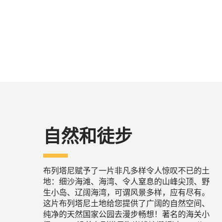
自然和徒步
布列塔尼赋予了一片非凡多样令人惊叹不已的土
地：细沙海滩、海湾、令人窒息的山峰尖顶、野
生小岛、辽阔海湾，可谓风景多样，应有尽有。
这片布列塔尼土地给您提供了广阔的自然空间、
纯净的天然国家公园去漫步畅想！著名的海关小