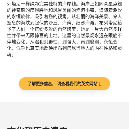
列塔尼一样纯净完美独特的海岸线。海岸上如同众星点缀
的神奇般的度假胜地和风景美丽的渔港小镇，追随着潮汐
的永恒旋律，吸引着您的视角。从壮丽的海洋美景、令人
窒息的海峡到起伏的沙丘、海湾、细沙海滩，布列塔尼给
予了人们一个缤纷多彩的自然瑰宝，她是一片大自然多样
性并带来无限惊喜的土地。这里的自然景观永远在眼底不
停地变化，从温和到野性，到强大，再到脆弱，永恒变
化，似乎也真实地反映出布列塔尼当地人的内在性格和灵
魂。
了解更多信息， 请查看我们的英文网站