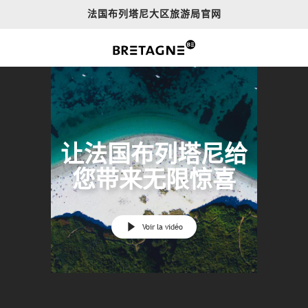
Aller
法国布列塔尼大区旅游局官网
au
contenu
principal
让法国布列塔尼给
您带来无限惊喜
Voir la vidéo