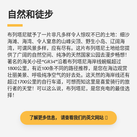
自然和徒步
布列塔尼赋予了一片非凡多样令人惊叹不已的土地：细沙
海滩、海湾、令人窒息的山峰尖顶、野生小岛、辽阔海
湾，可谓风景多样，应有尽有。这片布列塔尼土地给您提
供了广阔的自然空间、纯净的天然国家公园去漫步畅想！
著名的海关小径“GR34”沿着布列塔尼海岸线蜿蜒超过
1800公里，有近100条不同的路径推荐，是您在海边观赏
壮丽美景、呼吸纯净空气的好去处。这天然的海岸线还有
超过1700公里的自行车道，可想而知这里是喜爱骑行的旅
行者的天堂！可以这么说，布列塔尼，是您充电的最佳选
择！
了解更多信息， 请查看我们的英文网站