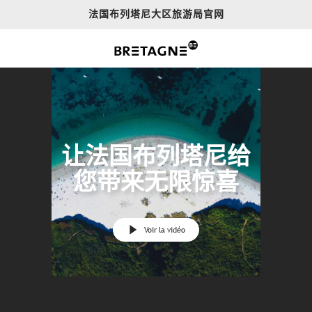
Aller
法国布列塔尼大区旅游局官网
au
contenu
principal
让法国布列塔尼给
您带来无限惊喜
Voir la vidéo