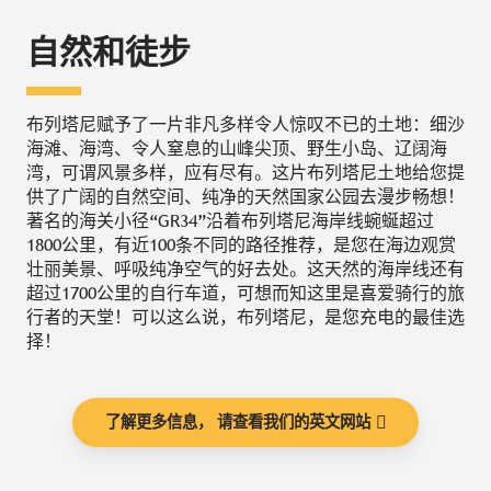
自然和徒步
布列塔尼赋予了一片非凡多样令人惊叹不已的土地：细沙
海滩、海湾、令人窒息的山峰尖顶、野生小岛、辽阔海
湾，可谓风景多样，应有尽有。这片布列塔尼土地给您提
供了广阔的自然空间、纯净的天然国家公园去漫步畅想！
著名的海关小径“GR34”沿着布列塔尼海岸线蜿蜒超过
1800公里，有近100条不同的路径推荐，是您在海边观赏
壮丽美景、呼吸纯净空气的好去处。这天然的海岸线还有
超过1700公里的自行车道，可想而知这里是喜爱骑行的旅
行者的天堂！可以这么说，布列塔尼，是您充电的最佳选
择！
了解更多信息， 请查看我们的英文网站