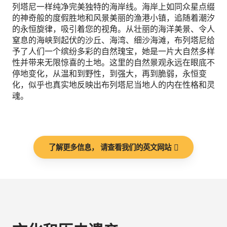
列塔尼一样纯净完美独特的海岸线。海岸上如同众星点缀
的神奇般的度假胜地和风景美丽的渔港小镇，追随着潮汐
的永恒旋律，吸引着您的视角。从壮丽的海洋美景、令人
窒息的海峡到起伏的沙丘、海湾、细沙海滩，布列塔尼给
予了人们一个缤纷多彩的自然瑰宝，她是一片大自然多样
性并带来无限惊喜的土地。这里的自然景观永远在眼底不
停地变化，从温和到野性，到强大，再到脆弱，永恒变
化，似乎也真实地反映出布列塔尼当地人的内在性格和灵
魂。
了解更多信息， 请查看我们的英文网站