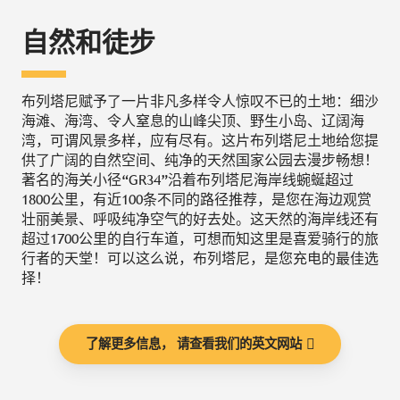
自然和徒步
布列塔尼赋予了一片非凡多样令人惊叹不已的土地：细沙
海滩、海湾、令人窒息的山峰尖顶、野生小岛、辽阔海
湾，可谓风景多样，应有尽有。这片布列塔尼土地给您提
供了广阔的自然空间、纯净的天然国家公园去漫步畅想！
著名的海关小径“GR34”沿着布列塔尼海岸线蜿蜒超过
1800公里，有近100条不同的路径推荐，是您在海边观赏
壮丽美景、呼吸纯净空气的好去处。这天然的海岸线还有
超过1700公里的自行车道，可想而知这里是喜爱骑行的旅
行者的天堂！可以这么说，布列塔尼，是您充电的最佳选
择！
了解更多信息， 请查看我们的英文网站