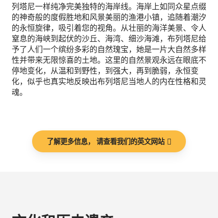
列塔尼一样纯净完美独特的海岸线。海岸上如同众星点缀
的神奇般的度假胜地和风景美丽的渔港小镇，追随着潮汐
的永恒旋律，吸引着您的视角。从壮丽的海洋美景、令人
窒息的海峡到起伏的沙丘、海湾、细沙海滩，布列塔尼给
予了人们一个缤纷多彩的自然瑰宝，她是一片大自然多样
性并带来无限惊喜的土地。这里的自然景观永远在眼底不
停地变化，从温和到野性，到强大，再到脆弱，永恒变
化，似乎也真实地反映出布列塔尼当地人的内在性格和灵
魂。
了解更多信息， 请查看我们的英文网站