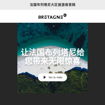
Aller
法国布列塔尼大区旅游局官网
au
contenu
principal
让法国布列塔尼给
您带来无限惊喜
Voir la vidéo