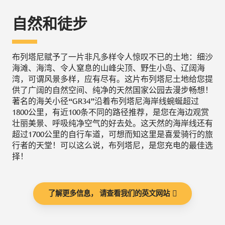
自然和徒步
布列塔尼赋予了一片非凡多样令人惊叹不已的土地：细沙
海滩、海湾、令人窒息的山峰尖顶、野生小岛、辽阔海
湾，可谓风景多样，应有尽有。这片布列塔尼土地给您提
供了广阔的自然空间、纯净的天然国家公园去漫步畅想！
著名的海关小径“GR34”沿着布列塔尼海岸线蜿蜒超过
1800公里，有近100条不同的路径推荐，是您在海边观赏
壮丽美景、呼吸纯净空气的好去处。这天然的海岸线还有
超过1700公里的自行车道，可想而知这里是喜爱骑行的旅
行者的天堂！可以这么说，布列塔尼，是您充电的最佳选
择！
了解更多信息， 请查看我们的英文网站