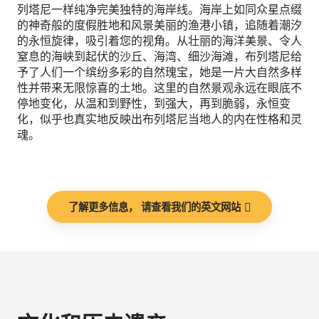
列塔尼一样纯净完美独特的海岸线。海岸上如同众星点缀
的神奇般的度假胜地和风景美丽的渔港小镇，追随着潮汐
的永恒旋律，吸引着您的视角。从壮丽的海洋美景、令人
窒息的海峡到起伏的沙丘、海湾、细沙海滩，布列塔尼给
予了人们一个缤纷多彩的自然瑰宝，她是一片大自然多样
性并带来无限惊喜的土地。这里的自然景观永远在眼底不
停地变化，从温和到野性，到强大，再到脆弱，永恒变
化，似乎也真实地反映出布列塔尼当地人的内在性格和灵
魂。
了解更多信息， 请查看我们的英文网站