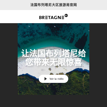
Aller
法国布列塔尼大区旅游局官网
au
contenu
principal
让法国布列塔尼给
您带来无限惊喜
Voir la vidéo