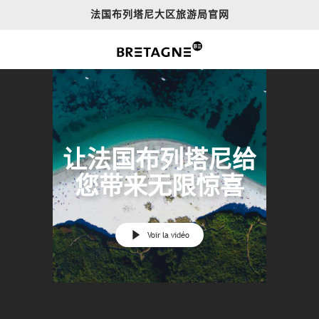
Aller
法国布列塔尼大区旅游局官网
au
contenu
principal
让法国布列塔尼给
您带来无限惊喜
Voir la vidéo