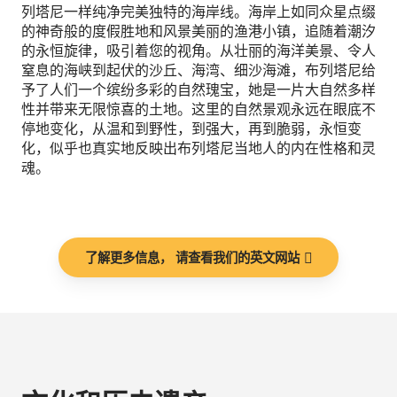
列塔尼一样纯净完美独特的海岸线。海岸上如同众星点缀
的神奇般的度假胜地和风景美丽的渔港小镇，追随着潮汐
的永恒旋律，吸引着您的视角。从壮丽的海洋美景、令人
窒息的海峡到起伏的沙丘、海湾、细沙海滩，布列塔尼给
予了人们一个缤纷多彩的自然瑰宝，她是一片大自然多样
性并带来无限惊喜的土地。这里的自然景观永远在眼底不
停地变化，从温和到野性，到强大，再到脆弱，永恒变
化，似乎也真实地反映出布列塔尼当地人的内在性格和灵
魂。
了解更多信息， 请查看我们的英文网站