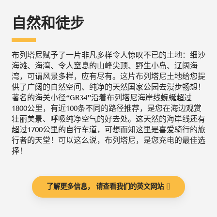
自然和徒步
布列塔尼赋予了一片非凡多样令人惊叹不已的土地：细沙
海滩、海湾、令人窒息的山峰尖顶、野生小岛、辽阔海
湾，可谓风景多样，应有尽有。这片布列塔尼土地给您提
供了广阔的自然空间、纯净的天然国家公园去漫步畅想！
著名的海关小径“GR34”沿着布列塔尼海岸线蜿蜒超过
1800公里，有近100条不同的路径推荐，是您在海边观赏
壮丽美景、呼吸纯净空气的好去处。这天然的海岸线还有
超过1700公里的自行车道，可想而知这里是喜爱骑行的旅
行者的天堂！可以这么说，布列塔尼，是您充电的最佳选
择！
了解更多信息， 请查看我们的英文网站