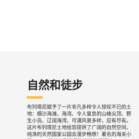
自然和徒步
布列塔尼赋予了一片非凡多样令人惊叹不已的土
地：细沙海滩、海湾、令人窒息的山峰尖顶、野
生小岛、辽阔海湾，可谓风景多样，应有尽有。
这片布列塔尼土地给您提供了广阔的自然空间、
纯净的天然国家公园去漫步畅想！著名的海关小