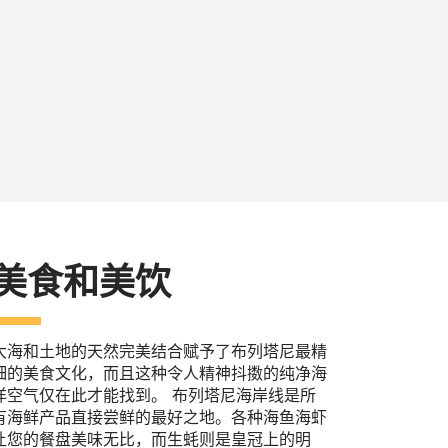
美食和美饮
大海和土地的天然完美结合赋予了布列塔尼最精
细的美食文化，而且这种令人精神抖擞的纯净海
洋空气仅在此才能找到。 布列塔尼海岸线是所
有海鲜产品直接尝鲜的最好之地。各种海鱼海虾
让您的餐盘美味无比，而生蚝则是皇冠上的明