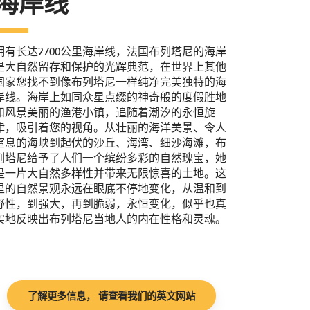
海岸线
拥有长达2700公里海岸线，法国布列塔尼的海岸
是大自然留存和保护的光辉典范，在世界上其他
国家您找不到像布列塔尼一样纯净完美独特的海
岸线。海岸上如同众星点缀的神奇般的度假胜地
和风景美丽的渔港小镇，追随着潮汐的永恒旋
律，吸引着您的视角。从壮丽的海洋美景、令人
窒息的海峡到起伏的沙丘、海湾、细沙海滩，布
列塔尼给予了人们一个缤纷多彩的自然瑰宝，她
是一片大自然多样性并带来无限惊喜的土地。这
里的自然景观永远在眼底不停地变化，从温和到
野性，到强大，再到脆弱，永恒变化，似乎也真
实地反映出布列塔尼当地人的内在性格和灵魂。
了解更多信息， 请查看我们的英文网站