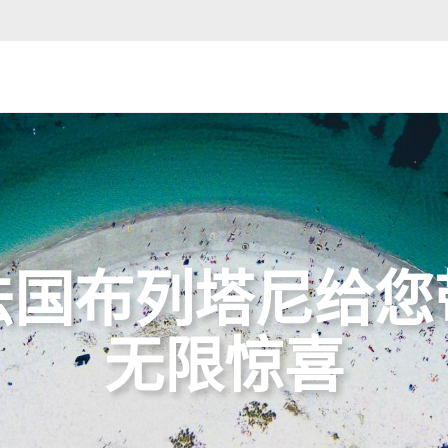
法国布列塔尼给您
无限惊喜