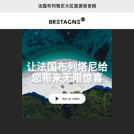
Aller
法国布列塔尼大区旅游局官网
au
contenu
principal
让法国布列塔尼给
您带来无限惊喜
Voir la vidéo