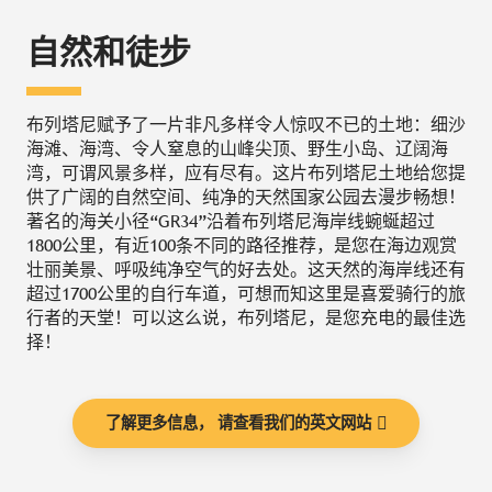
自然和徒步
布列塔尼赋予了一片非凡多样令人惊叹不已的土地：细沙
海滩、海湾、令人窒息的山峰尖顶、野生小岛、辽阔海
湾，可谓风景多样，应有尽有。这片布列塔尼土地给您提
供了广阔的自然空间、纯净的天然国家公园去漫步畅想！
著名的海关小径“GR34”沿着布列塔尼海岸线蜿蜒超过
1800公里，有近100条不同的路径推荐，是您在海边观赏
壮丽美景、呼吸纯净空气的好去处。这天然的海岸线还有
超过1700公里的自行车道，可想而知这里是喜爱骑行的旅
行者的天堂！可以这么说，布列塔尼，是您充电的最佳选
择！
了解更多信息， 请查看我们的英文网站