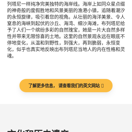
列塔尼一样纯净完美独特的海岸线。海岸上如同众星点缀
的神奇般的度假胜地和风景美丽的渔港小镇，追随着潮汐
的永恒旋律，吸引着您的视角。从壮丽的海洋美景、令人
窒息的海峡到起伏的沙丘、海湾、细沙海滩，布列塔尼给
予了人们一个缤纷多彩的自然瑰宝，她是一片大自然多样
性并带来无限惊喜的土地。这里的自然景观永远在眼底不
停地变化，从温和到野性，到强大，再到脆弱，永恒变
化，似乎也真实地反映出布列塔尼当地人的内在性格和灵
魂。
了解更多信息， 请查看我们的英文网站