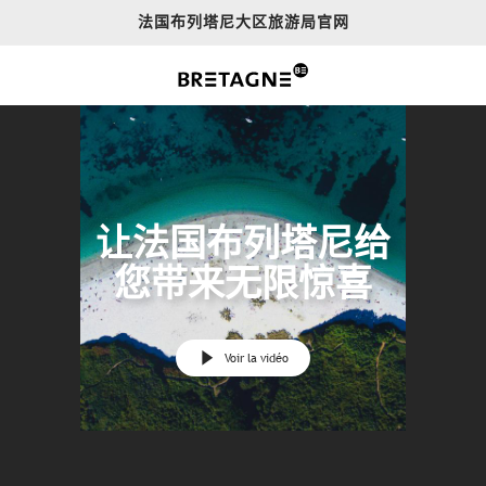
Aller
法国布列塔尼大区旅游局官网
au
contenu
principal
让法国布列塔尼给
您带来无限惊喜
Voir la vidéo