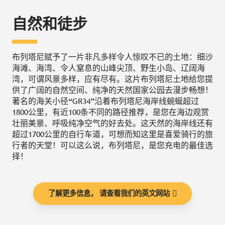
自然和徒步
布列塔尼赋予了一片非凡多样令人惊叹不已的土地：细沙
海滩、海湾、令人窒息的山峰尖顶、野生小岛、辽阔海
湾，可谓风景多样，应有尽有。这片布列塔尼土地给您提
供了广阔的自然空间、纯净的天然国家公园去漫步畅想！
著名的海关小径“GR34”沿着布列塔尼海岸线蜿蜒超过
1800公里，有近100条不同的路径推荐，是您在海边观赏
壮丽美景、呼吸纯净空气的好去处。这天然的海岸线还有
超过1700公里的自行车道，可想而知这里是喜爱骑行的旅
行者的天堂！可以这么说，布列塔尼，是您充电的最佳选
择！
了解更多信息， 请查看我们的英文网站