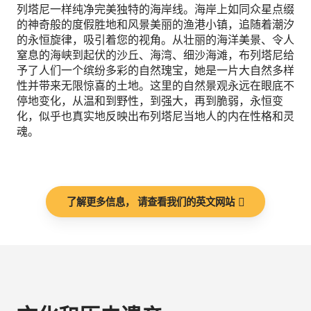
列塔尼一样纯净完美独特的海岸线。海岸上如同众星点缀
的神奇般的度假胜地和风景美丽的渔港小镇，追随着潮汐
的永恒旋律，吸引着您的视角。从壮丽的海洋美景、令人
窒息的海峡到起伏的沙丘、海湾、细沙海滩，布列塔尼给
予了人们一个缤纷多彩的自然瑰宝，她是一片大自然多样
性并带来无限惊喜的土地。这里的自然景观永远在眼底不
停地变化，从温和到野性，到强大，再到脆弱，永恒变
化，似乎也真实地反映出布列塔尼当地人的内在性格和灵
魂。
了解更多信息， 请查看我们的英文网站