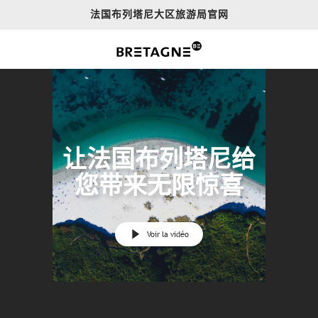
Aller
法国布列塔尼大区旅游局官网
au
contenu
principal
让法国布列塔尼给
您带来无限惊喜
Voir la vidéo