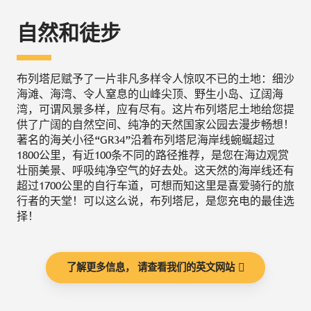
自然和徒步
布列塔尼赋予了一片非凡多样令人惊叹不已的土地：细沙
海滩、海湾、令人窒息的山峰尖顶、野生小岛、辽阔海
湾，可谓风景多样，应有尽有。这片布列塔尼土地给您提
供了广阔的自然空间、纯净的天然国家公园去漫步畅想！
著名的海关小径“GR34”沿着布列塔尼海岸线蜿蜒超过
1800公里，有近100条不同的路径推荐，是您在海边观赏
壮丽美景、呼吸纯净空气的好去处。这天然的海岸线还有
超过1700公里的自行车道，可想而知这里是喜爱骑行的旅
行者的天堂！可以这么说，布列塔尼，是您充电的最佳选
择！
了解更多信息， 请查看我们的英文网站