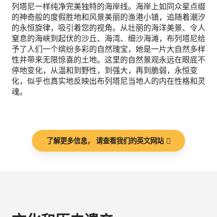
列塔尼一样纯净完美独特的海岸线。海岸上如同众星点缀
的神奇般的度假胜地和风景美丽的渔港小镇，追随着潮汐
的永恒旋律，吸引着您的视角。从壮丽的海洋美景、令人
窒息的海峡到起伏的沙丘、海湾、细沙海滩，布列塔尼给
予了人们一个缤纷多彩的自然瑰宝，她是一片大自然多样
性并带来无限惊喜的土地。这里的自然景观永远在眼底不
停地变化，从温和到野性，到强大，再到脆弱，永恒变
化，似乎也真实地反映出布列塔尼当地人的内在性格和灵
魂。
了解更多信息， 请查看我们的英文网站