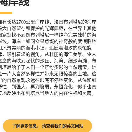
海岸线
拥有长达2700公里海岸线，法国布列塔尼的海岸
是大自然留存和保护的光辉典范，在世界上其他
国家您找不到像布列塔尼一样纯净完美独特的海
岸线。海岸上如同众星点缀的神奇般的度假胜地
和风景美丽的渔港小镇，追随着潮汐的永恒旋
律，吸引着您的视角。从壮丽的海洋美景、令人
窒息的海峡到起伏的沙丘、海湾、细沙海滩，布
列塔尼给予了人们一个缤纷多彩的自然瑰宝，她
是一片大自然多样性并带来无限惊喜的土地。这
里的自然景观永远在眼底不停地变化，从温和到
野性，到强大，再到脆弱，永恒变化，似乎也真
实地反映出布列塔尼当地人的内在性格和灵魂。
了解更多信息， 请查看我们的英文网站