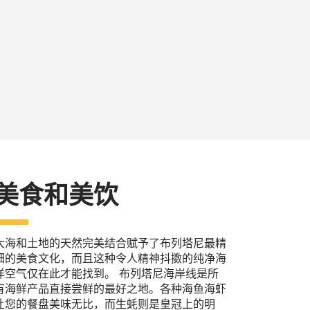
美食和美饮
大海和土地的天然完美结合赋予了布列塔尼最精
细的美食文化，而且这种令人精神抖擞的纯净海
洋空气仅在此才能找到。 布列塔尼海岸线是所
有海鲜产品直接尝鲜的最好之地。各种海鱼海虾
让您的餐盘美味无比，而生蚝则是皇冠上的明