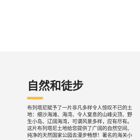
自然和徒步
布列塔尼赋予了一片非凡多样令人惊叹不已的土
地：细沙海滩、海湾、令人窒息的山峰尖顶、野
生小岛、辽阔海湾，可谓风景多样，应有尽有。
这片布列塔尼土地给您提供了广阔的自然空间、
纯净的天然国家公园去漫步畅想！著名的海关小