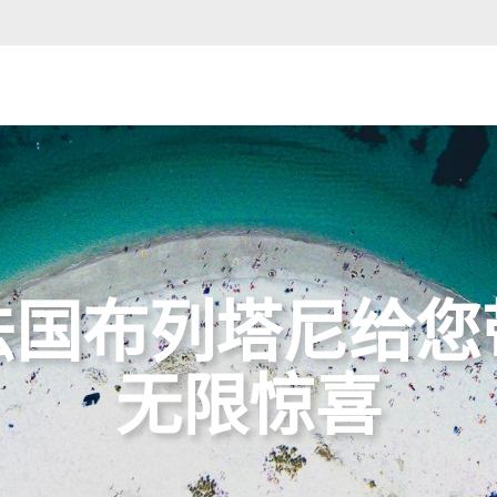
法国布列塔尼给您
无限惊喜