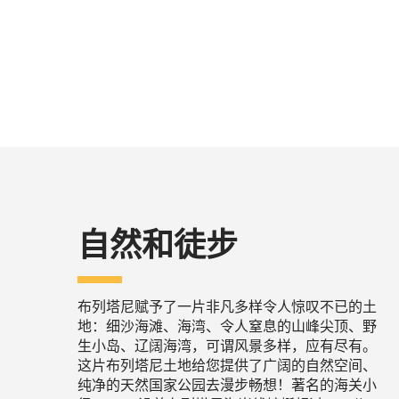
自然和徒步
布列塔尼赋予了一片非凡多样令人惊叹不已的土
地：细沙海滩、海湾、令人窒息的山峰尖顶、野
生小岛、辽阔海湾，可谓风景多样，应有尽有。
这片布列塔尼土地给您提供了广阔的自然空间、
纯净的天然国家公园去漫步畅想！著名的海关小