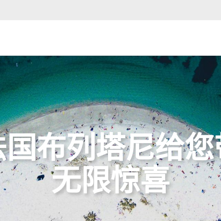
法国布列塔尼给您
无限惊喜