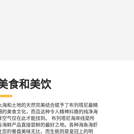
美食和美饮
大海和土地的天然完美结合赋予了布列塔尼最精
细的美食文化，而且这种令人精神抖擞的纯净海
洋空气仅在此才能找到。 布列塔尼海岸线是所
有海鲜产品直接尝鲜的最好之地。各种海鱼海虾
让您的餐盘美味无比，而生蚝则是皇冠上的明