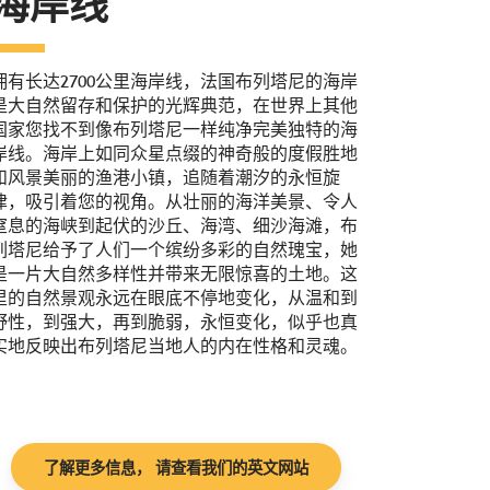
海岸线
拥有长达2700公里海岸线，法国布列塔尼的海岸
是大自然留存和保护的光辉典范，在世界上其他
国家您找不到像布列塔尼一样纯净完美独特的海
岸线。海岸上如同众星点缀的神奇般的度假胜地
和风景美丽的渔港小镇，追随着潮汐的永恒旋
律，吸引着您的视角。从壮丽的海洋美景、令人
窒息的海峡到起伏的沙丘、海湾、细沙海滩，布
列塔尼给予了人们一个缤纷多彩的自然瑰宝，她
是一片大自然多样性并带来无限惊喜的土地。这
里的自然景观永远在眼底不停地变化，从温和到
野性，到强大，再到脆弱，永恒变化，似乎也真
实地反映出布列塔尼当地人的内在性格和灵魂。
了解更多信息， 请查看我们的英文网站