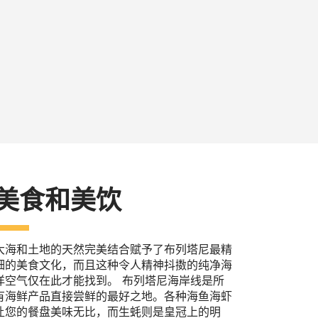
美食和美饮
大海和土地的天然完美结合赋予了布列塔尼最精
细的美食文化，而且这种令人精神抖擞的纯净海
洋空气仅在此才能找到。 布列塔尼海岸线是所
有海鲜产品直接尝鲜的最好之地。各种海鱼海虾
让您的餐盘美味无比，而生蚝则是皇冠上的明