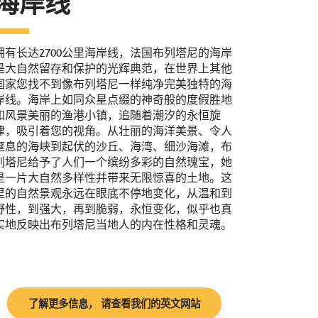
海岸线
拥有长达2700公里海岸线，法国布列塔尼的海岸
是大自然留存和保护的光辉典范，在世界上其他
国家您找不到像布列塔尼一样纯净完美独特的海
岸线。海岸上如同众星点缀的神奇般的度假胜地
和风景美丽的渔港小镇，追随着潮汐的永恒旋
律，吸引着您的视角。从壮丽的海洋美景、令人
窒息的海峡到起伏的沙丘、海湾、细沙海滩，布
列塔尼给予了人们一个缤纷多彩的自然瑰宝，她
是一片大自然多样性并带来无限惊喜的土地。这
里的自然景观永远在眼底不停地变化，从温和到
野性，到强大，再到脆弱，永恒变化，似乎也真
实地反映出布列塔尼当地人的内在性格和灵魂。
了解更多信息， 请查看我们的英文网站