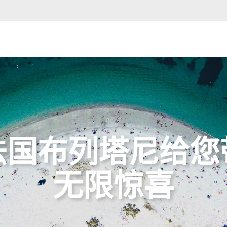
法国布列塔尼给您
无限惊喜