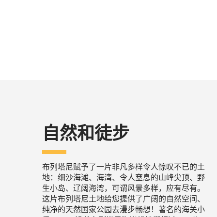
自然和徒步
布列塔尼赋予了一片非凡多样令人惊叹不已的土
地：细沙海滩、海湾、令人窒息的山峰尖顶、野
生小岛、辽阔海湾，可谓风景多样，应有尽有。
这片布列塔尼土地给您提供了广阔的自然空间、
纯净的天然国家公园去漫步畅想！著名的海关小