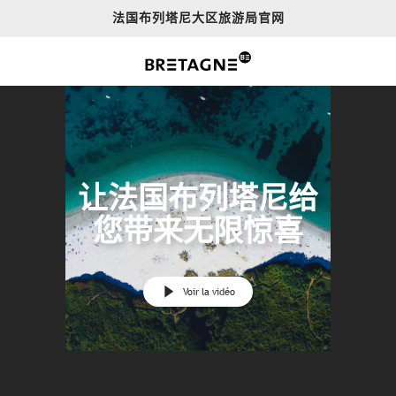
Aller
法国布列塔尼大区旅游局官网
au
contenu
principal
让法国布列塔尼给
您带来无限惊喜
Voir la vidéo