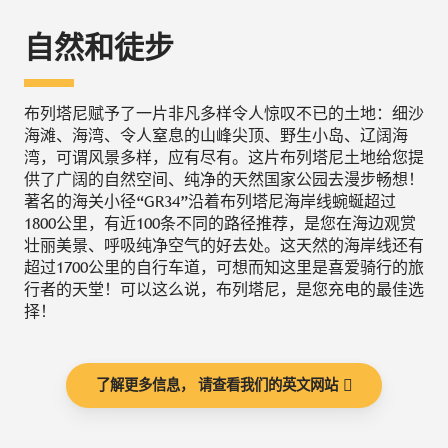
自然和徒步
布列塔尼赋予了一片非凡多样令人惊叹不已的土地：细沙
海滩、海湾、令人窒息的山峰尖顶、野生小岛、辽阔海
湾，可谓风景多样，应有尽有。这片布列塔尼土地给您提
供了广阔的自然空间、纯净的天然国家公园去漫步畅想！
著名的海关小径“GR34”沿着布列塔尼海岸线蜿蜒超过
1800公里，有近100条不同的路径推荐，是您在海边观赏
壮丽美景、呼吸纯净空气的好去处。这天然的海岸线还有
超过1700公里的自行车道，可想而知这里是喜爱骑行的旅
行者的天堂！可以这么说，布列塔尼，是您充电的最佳选
择！
了解更多信息， 请查看我们的英文网站