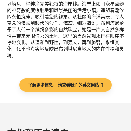
列塔尼一样纯净完美独特的海岸线。海岸上如同众星点缀
的神奇般的度假胜地和风景美丽的渔港小镇，追随着潮汐
的永恒旋律，吸引着您的视角。从壮丽的海洋美景、令人
窒息的海峡到起伏的沙丘、海湾、细沙海滩，布列塔尼给
予了人们一个缤纷多彩的自然瑰宝，她是一片大自然多样
性并带来无限惊喜的土地。这里的自然景观永远在眼底不
停地变化，从温和到野性，到强大，再到脆弱，永恒变
化，似乎也真实地反映出布列塔尼当地人的内在性格和灵
魂。
了解更多信息， 请查看我们的英文网站