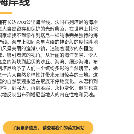
海岸线
拥有长达2700公里海岸线，法国布列塔尼的海岸
是大自然留存和保护的光辉典范，在世界上其他
国家您找不到像布列塔尼一样纯净完美独特的海
岸线。海岸上如同众星点缀的神奇般的度假胜地
和风景美丽的渔港小镇，追随着潮汐的永恒旋
律，吸引着您的视角。从壮丽的海洋美景、令人
窒息的海峡到起伏的沙丘、海湾、细沙海滩，布
列塔尼给予了人们一个缤纷多彩的自然瑰宝，她
是一片大自然多样性并带来无限惊喜的土地。这
里的自然景观永远在眼底不停地变化，从温和到
野性，到强大，再到脆弱，永恒变化，似乎也真
实地反映出布列塔尼当地人的内在性格和灵魂。
了解更多信息， 请查看我们的英文网站