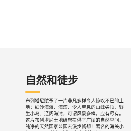
自然和徒步
布列塔尼赋予了一片非凡多样令人惊叹不已的土
地：细沙海滩、海湾、令人窒息的山峰尖顶、野
生小岛、辽阔海湾，可谓风景多样，应有尽有。
这片布列塔尼土地给您提供了广阔的自然空间、
纯净的天然国家公园去漫步畅想！著名的海关小