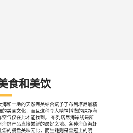
美食和美饮
大海和土地的天然完美结合赋予了布列塔尼最精
细的美食文化，而且这种令人精神抖擞的纯净海
洋空气仅在此才能找到。 布列塔尼海岸线是所
有海鲜产品直接尝鲜的最好之地。各种海鱼海虾
让您的餐盘美味无比，而生蚝则是皇冠上的明