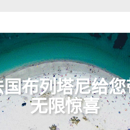
法国布列塔尼给您
无限惊喜