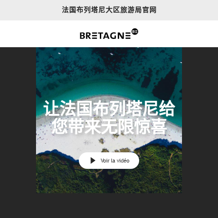
Aller
法国布列塔尼大区旅游局官网
au
contenu
principal
让法国布列塔尼给
您带来无限惊喜
Voir la vidéo