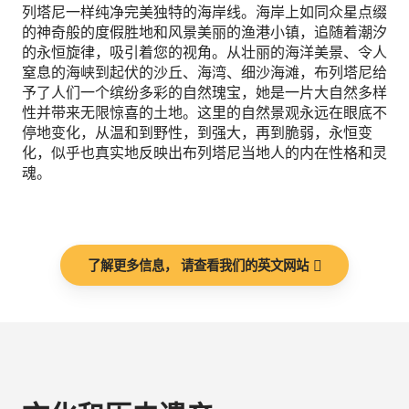
列塔尼一样纯净完美独特的海岸线。海岸上如同众星点缀
的神奇般的度假胜地和风景美丽的渔港小镇，追随着潮汐
的永恒旋律，吸引着您的视角。从壮丽的海洋美景、令人
窒息的海峡到起伏的沙丘、海湾、细沙海滩，布列塔尼给
予了人们一个缤纷多彩的自然瑰宝，她是一片大自然多样
性并带来无限惊喜的土地。这里的自然景观永远在眼底不
停地变化，从温和到野性，到强大，再到脆弱，永恒变
化，似乎也真实地反映出布列塔尼当地人的内在性格和灵
魂。
了解更多信息， 请查看我们的英文网站