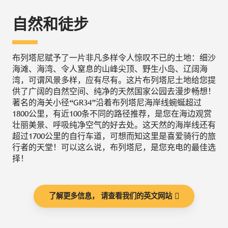
自然和徒步
布列塔尼赋予了一片非凡多样令人惊叹不已的土地：细沙
海滩、海湾、令人窒息的山峰尖顶、野生小岛、辽阔海
湾，可谓风景多样，应有尽有。这片布列塔尼土地给您提
供了广阔的自然空间、纯净的天然国家公园去漫步畅想！
著名的海关小径“GR34”沿着布列塔尼海岸线蜿蜒超过
1800公里，有近100条不同的路径推荐，是您在海边观赏
壮丽美景、呼吸纯净空气的好去处。这天然的海岸线还有
超过1700公里的自行车道，可想而知这里是喜爱骑行的旅
行者的天堂！可以这么说，布列塔尼，是您充电的最佳选
择！
了解更多信息， 请查看我们的英文网站