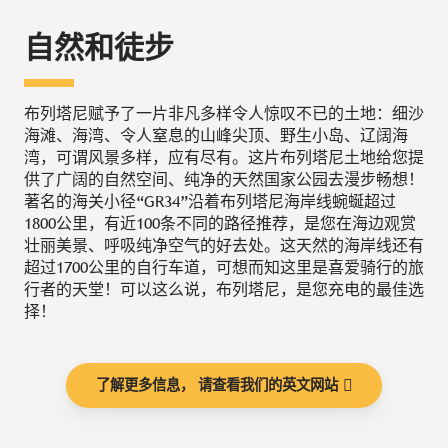
自然和徒步
布列塔尼赋予了一片非凡多样令人惊叹不已的土地：细沙
海滩、海湾、令人窒息的山峰尖顶、野生小岛、辽阔海
湾，可谓风景多样，应有尽有。这片布列塔尼土地给您提
供了广阔的自然空间、纯净的天然国家公园去漫步畅想！
著名的海关小径“GR34”沿着布列塔尼海岸线蜿蜒超过
1800公里，有近100条不同的路径推荐，是您在海边观赏
壮丽美景、呼吸纯净空气的好去处。这天然的海岸线还有
超过1700公里的自行车道，可想而知这里是喜爱骑行的旅
行者的天堂！可以这么说，布列塔尼，是您充电的最佳选
择！
了解更多信息， 请查看我们的英文网站