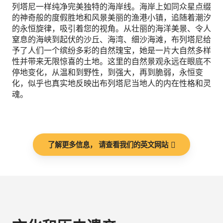
列塔尼一样纯净完美独特的海岸线。海岸上如同众星点缀
的神奇般的度假胜地和风景美丽的渔港小镇，追随着潮汐
的永恒旋律，吸引着您的视角。从壮丽的海洋美景、令人
窒息的海峡到起伏的沙丘、海湾、细沙海滩，布列塔尼给
予了人们一个缤纷多彩的自然瑰宝，她是一片大自然多样
性并带来无限惊喜的土地。这里的自然景观永远在眼底不
停地变化，从温和到野性，到强大，再到脆弱，永恒变
化，似乎也真实地反映出布列塔尼当地人的内在性格和灵
魂。
了解更多信息， 请查看我们的英文网站