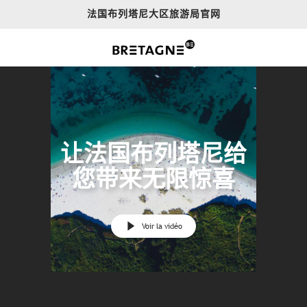
Aller
法国布列塔尼大区旅游局官网
au
contenu
principal
让法国布列塔尼给
您带来无限惊喜
Voir la vidéo