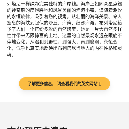
列塔尼一样纯净完美独特的海岸线。海岸上如同众星点缀
的神奇般的度假胜地和风景美丽的渔港小镇，追随着潮汐
的永恒旋律，吸引着您的视角。从壮丽的海洋美景、令人
窒息的海峡到起伏的沙丘、海湾、细沙海滩，布列塔尼给
予了人们一个缤纷多彩的自然瑰宝，她是一片大自然多样
性并带来无限惊喜的土地。这里的自然景观永远在眼底不
停地变化，从温和到野性，到强大，再到脆弱，永恒变
化，似乎也真实地反映出布列塔尼当地人的内在性格和灵
魂。
了解更多信息， 请查看我们的英文网站