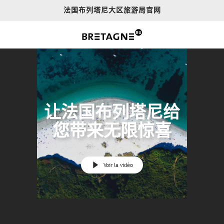
Aller
法国布列塔尼大区旅游局官网
au
contenu
principal
让法国布列塔尼给
您带来无限惊喜
Voir la vidéo