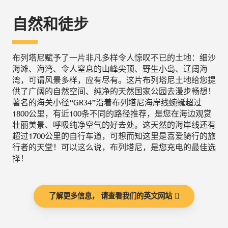
自然和徒步
布列塔尼赋予了一片非凡多样令人惊叹不已的土地：细沙
海滩、海湾、令人窒息的山峰尖顶、野生小岛、辽阔海
湾，可谓风景多样，应有尽有。这片布列塔尼土地给您提
供了广阔的自然空间、纯净的天然国家公园去漫步畅想！
著名的海关小径“GR34”沿着布列塔尼海岸线蜿蜒超过
1800公里，有近100条不同的路径推荐，是您在海边观赏
壮丽美景、呼吸纯净空气的好去处。这天然的海岸线还有
超过1700公里的自行车道，可想而知这里是喜爱骑行的旅
行者的天堂！可以这么说，布列塔尼，是您充电的最佳选
择！
了解更多信息， 请查看我们的英文网站