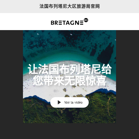
Aller
法国布列塔尼大区旅游局官网
au
contenu
principal
让法国布列塔尼给
您带来无限惊喜
Voir la vidéo