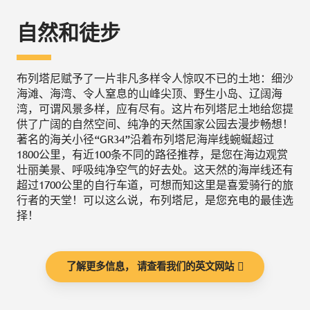
自然和徒步
布列塔尼赋予了一片非凡多样令人惊叹不已的土地：细沙
海滩、海湾、令人窒息的山峰尖顶、野生小岛、辽阔海
湾，可谓风景多样，应有尽有。这片布列塔尼土地给您提
供了广阔的自然空间、纯净的天然国家公园去漫步畅想！
著名的海关小径“GR34”沿着布列塔尼海岸线蜿蜒超过
1800公里，有近100条不同的路径推荐，是您在海边观赏
壮丽美景、呼吸纯净空气的好去处。这天然的海岸线还有
超过1700公里的自行车道，可想而知这里是喜爱骑行的旅
行者的天堂！可以这么说，布列塔尼，是您充电的最佳选
择！
了解更多信息， 请查看我们的英文网站