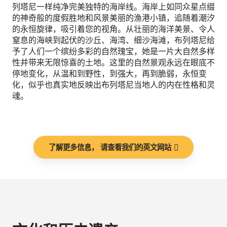
列塔尼一样纯净完美独特的海岸线。海岸上如同众星点缀
的神奇般的度假胜地和风景美丽的渔港小镇，追随着潮汐
的永恒旋律，吸引着您的视角。从壮丽的海洋美景、令人
窒息的海峡到起伏的沙丘、海湾、细沙海滩，布列塔尼给
予了人们一个缤纷多彩的自然瑰宝，她是一片大自然多样
性并带来无限惊喜的土地。这里的自然景观永远在眼底不
停地变化，从温和到野性，到强大，再到脆弱，永恒变
化，似乎也真实地反映出布列塔尼当地人的内在性格和灵
魂。
了解更多信息， 请查看我们的英文网站