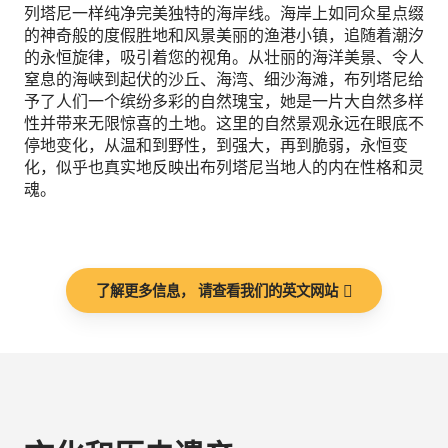
列塔尼一样纯净完美独特的海岸线。海岸上如同众星点缀
的神奇般的度假胜地和风景美丽的渔港小镇，追随着潮汐
的永恒旋律，吸引着您的视角。从壮丽的海洋美景、令人
窒息的海峡到起伏的沙丘、海湾、细沙海滩，布列塔尼给
予了人们一个缤纷多彩的自然瑰宝，她是一片大自然多样
性并带来无限惊喜的土地。这里的自然景观永远在眼底不
停地变化，从温和到野性，到强大，再到脆弱，永恒变
化，似乎也真实地反映出布列塔尼当地人的内在性格和灵
魂。
了解更多信息， 请查看我们的英文网站