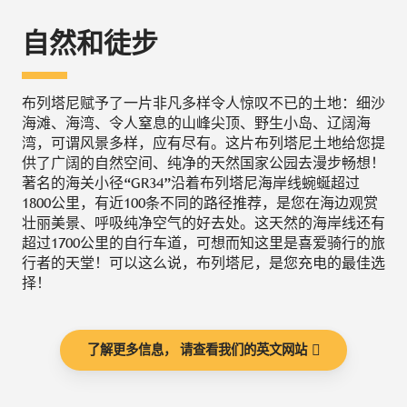
自然和徒步
布列塔尼赋予了一片非凡多样令人惊叹不已的土地：细沙
海滩、海湾、令人窒息的山峰尖顶、野生小岛、辽阔海
湾，可谓风景多样，应有尽有。这片布列塔尼土地给您提
供了广阔的自然空间、纯净的天然国家公园去漫步畅想！
著名的海关小径“GR34”沿着布列塔尼海岸线蜿蜒超过
1800公里，有近100条不同的路径推荐，是您在海边观赏
壮丽美景、呼吸纯净空气的好去处。这天然的海岸线还有
超过1700公里的自行车道，可想而知这里是喜爱骑行的旅
行者的天堂！可以这么说，布列塔尼，是您充电的最佳选
择！
了解更多信息， 请查看我们的英文网站