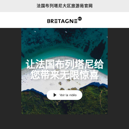
Aller
法国布列塔尼大区旅游局官网
au
contenu
principal
让法国布列塔尼给
您带来无限惊喜
Voir la vidéo