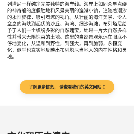
列塔尼一样纯净完美独特的海岸线。海岸上如同众星点缀
的神奇般的度假胜地和风景美丽的渔港小镇，追随着潮汐
的永恒旋律，吸引着您的视角。从壮丽的海洋美景、令人
窒息的海峡到起伏的沙丘、海湾、细沙海滩，布列塔尼给
予了人们一个缤纷多彩的自然瑰宝，她是一片大自然多样
性并带来无限惊喜的土地。这里的自然景观永远在眼底不
停地变化，从温和到野性，到强大，再到脆弱，永恒变
化，似乎也真实地反映出布列塔尼当地人的内在性格和灵
魂。
了解更多信息， 请查看我们的英文网站