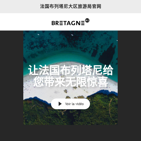
Aller
法国布列塔尼大区旅游局官网
au
contenu
principal
让法国布列塔尼给
您带来无限惊喜
Voir la vidéo