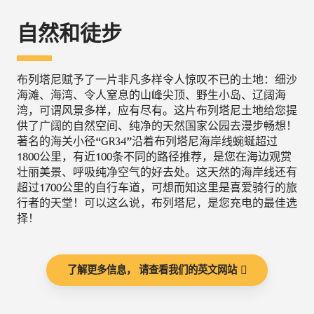
自然和徒步
布列塔尼赋予了一片非凡多样令人惊叹不已的土地：细沙
海滩、海湾、令人窒息的山峰尖顶、野生小岛、辽阔海
湾，可谓风景多样，应有尽有。这片布列塔尼土地给您提
供了广阔的自然空间、纯净的天然国家公园去漫步畅想！
著名的海关小径“GR34”沿着布列塔尼海岸线蜿蜒超过
1800公里，有近100条不同的路径推荐，是您在海边观赏
壮丽美景、呼吸纯净空气的好去处。这天然的海岸线还有
超过1700公里的自行车道，可想而知这里是喜爱骑行的旅
行者的天堂！可以这么说，布列塔尼，是您充电的最佳选
择！
了解更多信息， 请查看我们的英文网站