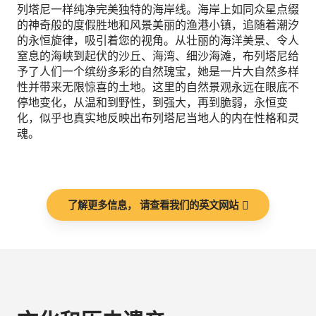
列塔尼一样纯净完美独特的海岸线。海岸上如同众星点缀
的神奇般的度假胜地和风景美丽的渔港小镇，追随着潮汐
的永恒旋律，吸引着您的视角。从壮丽的海洋美景、令人
窒息的海峡到起伏的沙丘、海湾、细沙海滩，布列塔尼给
予了人们一个缤纷多彩的自然瑰宝，她是一片大自然多样
性并带来无限惊喜的土地。这里的自然景观永远在眼底不
停地变化，从温和到野性，到强大，再到脆弱，永恒变
化，似乎也真实地反映出布列塔尼当地人的内在性格和灵
魂。
了解更多信息， 请查看我们的英文网站