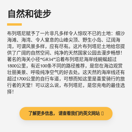
自然和徒步
布列塔尼赋予了一片非凡多样令人惊叹不已的土地：细沙
海滩、海湾、令人窒息的山峰尖顶、野生小岛、辽阔海
湾，可谓风景多样，应有尽有。这片布列塔尼土地给您提
供了广阔的自然空间、纯净的天然国家公园去漫步畅想！
著名的海关小径“GR34”沿着布列塔尼海岸线蜿蜒超过
1800公里，有近100条不同的路径推荐，是您在海边观赏
壮丽美景、呼吸纯净空气的好去处。这天然的海岸线还有
超过1700公里的自行车道，可想而知这里是喜爱骑行的旅
行者的天堂！可以这么说，布列塔尼，是您充电的最佳选
择！
了解更多信息， 请查看我们的英文网站