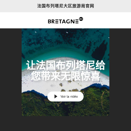
Aller
法国布列塔尼大区旅游局官网
au
contenu
principal
让法国布列塔尼给
您带来无限惊喜
Voir la vidéo