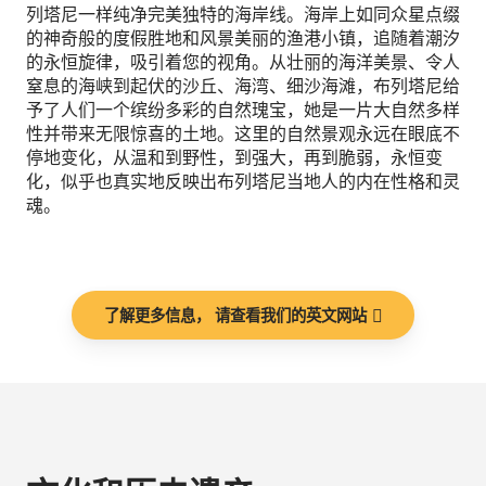
列塔尼一样纯净完美独特的海岸线。海岸上如同众星点缀
的神奇般的度假胜地和风景美丽的渔港小镇，追随着潮汐
的永恒旋律，吸引着您的视角。从壮丽的海洋美景、令人
窒息的海峡到起伏的沙丘、海湾、细沙海滩，布列塔尼给
予了人们一个缤纷多彩的自然瑰宝，她是一片大自然多样
性并带来无限惊喜的土地。这里的自然景观永远在眼底不
停地变化，从温和到野性，到强大，再到脆弱，永恒变
化，似乎也真实地反映出布列塔尼当地人的内在性格和灵
魂。
了解更多信息， 请查看我们的英文网站