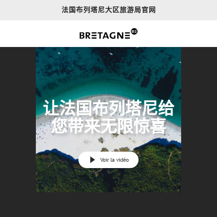
Aller
法国布列塔尼大区旅游局官网
au
contenu
principal
让法国布列塔尼给
您带来无限惊喜
Voir la vidéo