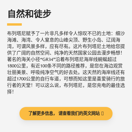
自然和徒步
布列塔尼赋予了一片非凡多样令人惊叹不已的土地：细沙
海滩、海湾、令人窒息的山峰尖顶、野生小岛、辽阔海
湾，可谓风景多样，应有尽有。这片布列塔尼土地给您提
供了广阔的自然空间、纯净的天然国家公园去漫步畅想！
著名的海关小径“GR34”沿着布列塔尼海岸线蜿蜒超过
1800公里，有近100条不同的路径推荐，是您在海边观赏
壮丽美景、呼吸纯净空气的好去处。这天然的海岸线还有
超过1700公里的自行车道，可想而知这里是喜爱骑行的旅
行者的天堂！可以这么说，布列塔尼，是您充电的最佳选
择！
了解更多信息， 请查看我们的英文网站